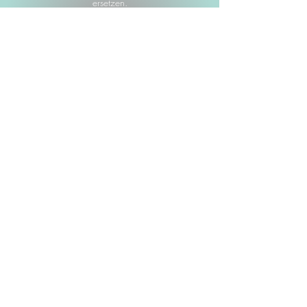
ersetzen.
Alle Angebote und Kurse verstehen sich als
präventive, begleitende Unterstützung zur
Aktivierung der Selbstheilungskräfte, Förderung
von Selbstwahrnehmung und innerer Stabilität.
Bitte beachte hierzu auch unsere
AGBs.
Ganzheitlich verstehen. Menschlich
handeln. Zukunft gestalten.
Orientierung