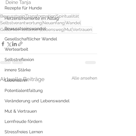
Deine Tanja
Rezepte für Hunde
Bewusstsein
Transformation
Spiritualität
Herzensmomente im Alltag
Selbstverantwortung
Neuanfang
Wandel
Bewusstseinswandel
Gedanken loslassen
Lebensweg
Mut
Vertrauen
Gesellschaftlicher Wandel
Wertearbeit
Selbstreflexion
innere Stärke
Alle ansehen
Aktuelle Beiträge
Lebenssinn
Potentialentfaltung
Veränderung und Lebenswandel
Mut & Vertrauen
Lernfreude fördern
Stressfreies Lernen