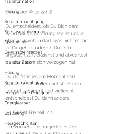
Transformation
Heilung
Dein freier Wille zählt! 
Selbstermächtigung
Du entscheidest, ob Du Dich dem 
Selbstverantwortung
Wind der Veränderung stellst und er 
alles wegwehen darf, was nicht mehr 
Spiritualität
zu Dir gehört oder ob Du Dich 
Bewusstseinsarbeit
ängstlich zurückziehst und abwartest, 
bis der Sturm sich verzogen hat. 
Transformation
Heilung
Du darfst in jedem Moment neu 
Selbstermächtigung
wählen ♥️, denn der nächste Sturm 
kommt bestimmt und vielleicht 
energetische Reinigung
entscheidest Du dann anders.
Energiearbeit
⭐️⭐️ Das ist Freiheit  ⭐️⭐️
Loslösung
Herzgeschichten
Ich wünsche Dir auf jeden Fall viel 
Inspiration
Mut & Kraft, Dich den Stürmen, die 