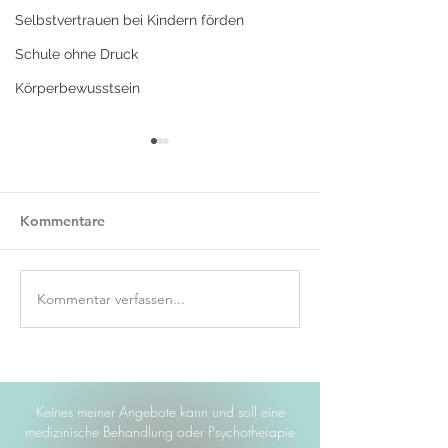
Selbstvertrauen bei Kindern förden
Schule ohne Druck
Körperbewusstsein
Kommentare
Kommentar verfassen...
Gesunde Grenzen setzen
Die göttliche 
- Ein Ja zu Dir selbst
kehrt zurück au
-radikal-
Keines meiner Angebote kann und soll eine
medizinische Behandlung oder Psychotherapie