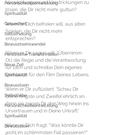
Verwicklungen und Verstrickungen zu 
Persönlichkeitsentwicklung
lösen, die Dir nicht mehr guttun? 
Spiritualität
Gesundheit
Wenn er Dich befreien will, aus alten 
Spielen, die Dir nicht mehr 
Selbstheilung
entsprechen? 
Bewusstseinswandel
Wenn er Dir sagen will: "Übernimm 
Persönliche Transformation
DU die Regie und die Verantwortung 
Neue Zeit
für Dich und schreibe Dein eigenes 
Drehbuch für den Film Deines Lebens.
Spiritualität
Bewusstsein
Wenn er Dir zuflüstert: "Schau Dir 
Selbstliebe
Deine Ängste und Zweifel ehrlich an, 
denn sie zeigen Dir den Weg hinein ins 
Persönlichkeitsentwicklung
Urvertrauen und in Deine Urkraft."
Spiritualität
Wenn er Dich fragt: "Was könnte Dir 
Bewusstsein
wohl im schlimmsten Fall passieren?"