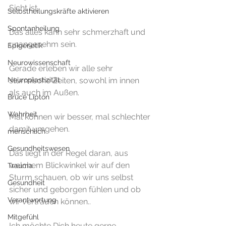
Sicht ist. 
Selbstheilungskräfte aktivieren
Spontanheilung
Das alles kann sehr schmerzhaft und 
unangenehm sein.
Epigenetik
Neurowissenschaft
Gerade erleben wir alle sehr 
Neuroplastizität
stürmische Zeiten, sowohl im innen 
als auch im Außen.
Bruce Lipton
Wahrheit
Mal können wir besser, mal schlechter 
damit umgehen.
menschlich
Gesundheitswesen
Das liegt in der Regel daran, aus 
welchem Blickwinkel wir auf den 
Trauma
Sturm schauen, ob wir uns selbst 
Gesundheit
sicher und geborgen fühlen und ob 
Verantwortung
wir vertrauen können.. 
Mitgefühl
Ich möchte Dich heute gerne 