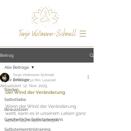
Beitrag
Alle Beiträge
Tanja Vießmann-Schmell
Alle Beiträge
4. Feb. 2023
2 Min. Lesezeit
Aktualisiert:
12. Nov. 2025
Frieden
Der Wind der Veränderung
Selbstliebe
Wenn der Wind der Veränderung 
Bewusstsein
weht, kann es in unserem Leben ganz 
Ganzheitliche Selbsterkenntnis
schön stürmisch werden. 
Selbsterkenntnistraining