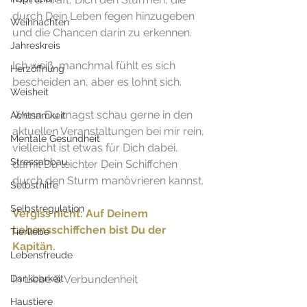
durch Dein Leben fegen hinzugeben 
Weihnachten
und die Chancen darin zu erkennen. 
Jahreskreis
Ich weiß, manchmal fühlt es sich 
Herzöffnung
bescheiden an, aber es lohnt sich.
Weisheit
Wenn Du magst schau gerne in den 
Achtsamkeit
aktuellen Veranstaltungen bei mir rein, 
Mentale Gesundheit
vielleicht ist etwas für Dich dabei, 
Stressabbau
damit Du leichter Dein Schiffchen 
durch den Sturm manövrieren kannst.
Selbsthilfe
Selbstregulation
Vergiss nicht: Auf Deinem 
Lebensschiffchen bist Du der 
Tierliebe
Kapitän.
Lebensfreude
Dankbarkeit
In Liebe & Verbundenheit
Haustiere