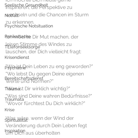
Seelische Gesundheit
inspirieren, die Perspektive zu 
wechseln und die Chancen im Sturm 
Notfall
zu erkennen.
Psychische Notsituation
Panikattacke
Ich möchte Dir Mut machen, der 
leisen Stimme des Windes zu 
TElefonseelsorge
lauschen, der Dich vielleicht fragt:
Krisendienst
"Wo ist Dein Leben zu eng geworden?"
Psychatrie
"Wo lebst Du gegen Deine eigenen 
Bereitschaftsdienst
Werte und Normen?"
"Was ist Dir wirklich wichtig?"
Trauma
"Was sind Deine wahren Bedürfnisse?"
Traumata
"Wovor fürchtest Du Dich wirklich?"
Krise
Was wäre, wenn der Wind der 
Spiritualität
Veränderung durch Dein Leben fegt 
Inspiration
um Dich aus überholten 