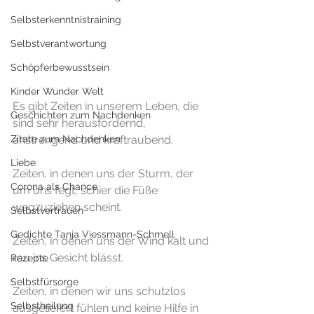
Selbsterkenntnistraining
Selbstverantwortung
Schöpferbewusstsein
Kinder Wunder Welt
Es gibt Zeiten in unserem Leben, die 
Geschichten zum Nachdenken
sind sehr herausfordernd, 
Zitate zum Nachdenken
anstrengend und kraftraubend. 
Liebe
Zeiten, in denen uns der Sturm, der 
Corona als Chance
um uns fegt, schier die Füße 
wegzuziehen scheint. 
Selbstvertrauen
Gedichte Tanja Viessmann-Schmell
Zeiten, in denen uns der Wind kalt und 
rau ins Gesicht blässt. 
Rezepte
Selbstfürsorge
Zeiten, in denen wir uns schutzlos 
Selbstheilung
ausgeliefert fühlen und keine Hilfe in 