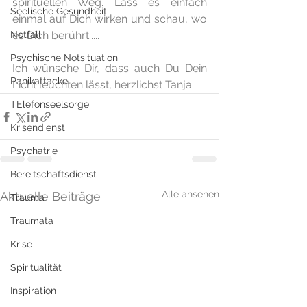
spirituellen Weg. Lass es einfach 
Seelische Gesundheit
einmal auf Dich wirken und schau, wo 
Notfall
es Dich berührt.....
Psychische Notsituation
Ich wünsche Dir, dass auch Du Dein 
Panikattacke
Licht leuchten lässt, herzlichst Tanja
TElefonseelsorge
Krisendienst
Psychatrie
Bereitschaftsdienst
Alle ansehen
Aktuelle Beiträge
Trauma
Traumata
Krise
Spiritualität
Inspiration