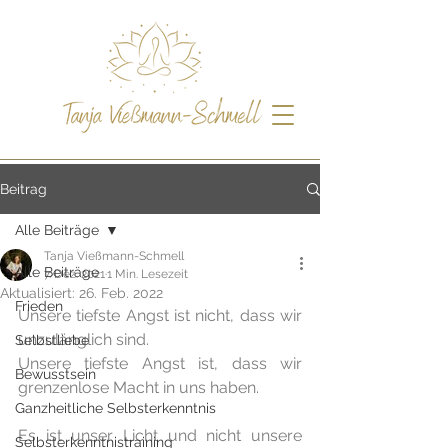
Beitrag
Alle Beiträge
Tanja Vießmann-Schmell
Alle Beiträge
7. Dez. 2021
1 Min. Lesezeit
Aktualisiert:
26. Feb. 2022
Frieden
Unsere tiefste Angst ist nicht, dass wir 
unzulänglich sind.
Selbstliebe
Unsere tiefste Angst ist, dass wir 
Bewusstsein
grenzenlose Macht in uns haben.
Ganzheitliche Selbsterkenntnis
Es ist unser Licht und nicht unsere 
Selbsterkenntnistraining