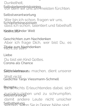
Dunkelheit, 
Selbsterkenntnistraining
vor dem wir uns am meisten fürchten.
Selbstverantwortung
Wer bin ich schon, fragen wir uns, 
Schöpferbewusstsein
dass ich schön, talentiert und fabelhaft 
Kinder Wunder Welt
sein soll?
Geschichten zum Nachdenken
Aber ich frage Dich, wer bist Du, es 
Zitate zum Nachdenken
nicht zu sein?
Liebe
Du bist ein Kind Gottes.
Corona als Chance
Dich kleiner zu machen, dient unserer 
Selbstvertrauen
Welt nicht.
Gedichte Tanja Viessmann-Schmell
Rezepte
Es ist nichts Erleuchtendes dabei, sich 
zurückzuziehen und zu schrumpfen, 
Selbstfürsorge
damit andere Leute nicht unsicher 
Selbstheilung
werden, wenn Sie in Deiner Nähe sind.