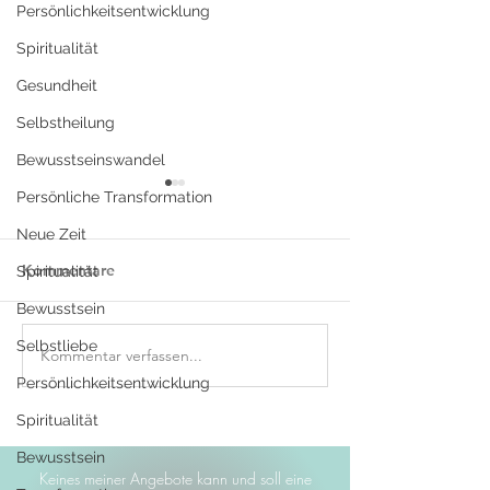
Persönlichkeitsentwicklung
Spiritualität
Gesundheit
Selbstheilung
Bewusstseinswandel
Persönliche Transformation
Neue Zeit
Kommentare
Spiritualität
Bewusstsein
Selbstliebe
Kommentar verfassen...
Geh durch deine Wunde:
Gesundheit ist 
Wie du deine
natürlicher Zus
Persönlichkeitsentwicklung
Selbstheilungskraft
du deine
Spiritualität
aktivierst und zurück in
Selbstheilungsk
deine Ganzheit findest
aktivieren kann
Bewusstsein
Keines meiner Angebote kann und soll eine