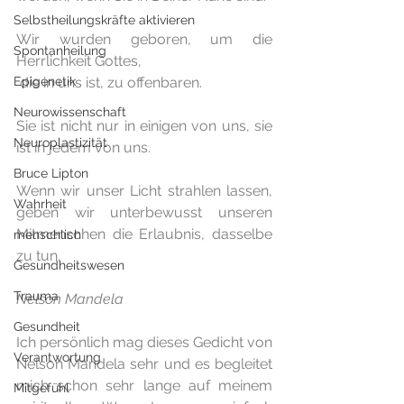
Selbstheilungskräfte aktivieren
Wir wurden geboren, um die 
Spontanheilung
Herrlichkeit Gottes,
Epigenetik
 die in uns ist, zu offenbaren.
Neurowissenschaft
Sie ist nicht nur in einigen von uns, sie 
Neuroplastizität
ist in jedem von uns.
Bruce Lipton
Wenn wir unser Licht strahlen lassen, 
Wahrheit
geben wir unterbewusst unseren 
Mitmenschen die Erlaubnis, dasselbe 
menschlich
zu tun.
Gesundheitswesen
Trauma
Nelson Mandela
Gesundheit
Ich persönlich mag dieses Gedicht von 
Verantwortung
Nelson Mandela sehr und es begleitet 
mich schon sehr lange auf meinem 
Mitgefühl