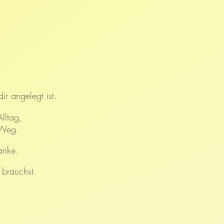
r angelegt ist.
lltag,
 Weg.
anke.
 brauchst.