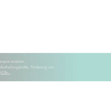
rapie ersetzen.
elbstheilungskräfte, Förderung von
AGBs.