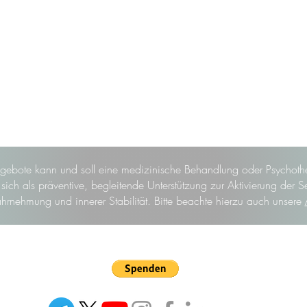
gebote kann und soll eine medizinische Behandlung oder Psychothe
ich als präventive, begleitende Unterstützung zur Aktivierung der S
hrnehmung und innerer Stabilität. Bitte beachte hierzu auch unsere