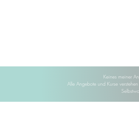
Keines meiner An
Alle Angebote und Kurse verstehen s
Selbstwa