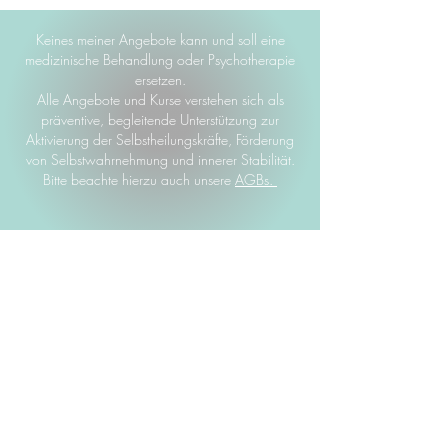
Keines meiner Angebote kann und soll eine
medizinische Behandlung oder Psychotherapie
ersetzen.
Alle Angebote und Kurse verstehen sich als
präventive, begleitende Unterstützung zur
Aktivierung der Selbstheilungskräfte, Förderung
von Selbstwahrnehmung und innerer Stabilität.
Bitte beachte hierzu auch unsere
AGBs.
Ganzheitlich verstehen. Menschlich
handeln. Zukunft gestalten.