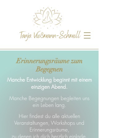
Erinnerungsräume zum
Begegnen
Manche Entwicklung beginnt mit einem
einzigen Abend.
Manche Begegnungen begleiten uns
ein Leben lang.
Hier findest du alle aktuellen
Veranstaltungen, Workshops und
Erinnerungsräume,
zu denen ich dich herzlich einlade.