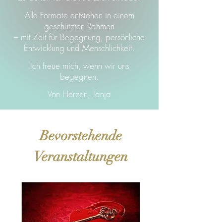
Alle Formate entstehen in einem
geschützten Rahmen
– mit Zeit für Begegnung, persönliche
Entwicklung und Menschlichkeit.
Ich freue mich, wenn wir uns
begegnen.
Von Herzen,
Tanja
Bevorstehende
Veranstaltungen