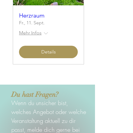
Herzraum
Fr., 11. Sept.
Mehr Infos
Details
Du hast Fragen?
Wenn du unsicher bist,
welches Angebot oder welche
Veranstaltung aktuell zu dir
passt, melde dich gerne bei