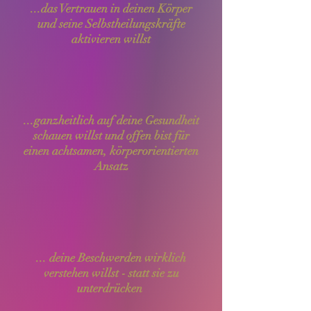
...das Vertrauen in deinen Körper
und seine Selbstheilungskräfte
aktivieren willst
...ganzheitlich auf deine Gesundheit
schauen willst und offen bist für
einen achtsamen, körperorientierten
Ansatz
... deine Beschwerden wirklich
verstehen willst - statt sie zu
unterdrücken