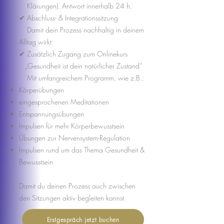
Klärungen). Antwort innerhalb 24 h.
✔ Abschluss- & Integrationssitzung
Damit dein Prozess nachhaltig in deinem
Alltag wirkt
✔ Zusätzlich Zugang zum Onlinekurs
„Gesundheit ist dein natürlicher Zustand“
Mit umfangreichem Programm, wie z.B.:
Körperübungen
eingesprochenen Meditationen
Entspannungsübungen
Impulsen für mehr Körperbewusstsein
Übungen zur Nervensystem-Regulation
Impulsen rund um das Thema Gesundheit &
Bewusstsein
Damit du deinen Prozess auch zwischen
den Sitzungen aktiv begleiten kannst.
Erstgespräch jetzt buchen