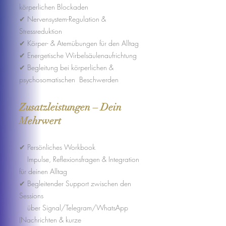
körperlichen Blockaden
✔ Nervensystem-Regulation &
Stressreduktion
✔ Körper- & Atemübungen für den Alltag
✔ Energetische Wirbelsäulenaufrichtung
✔ Begleitung bei körperlichen &
psychosomatischen Beschwerden
Zusatzleistungen – Dein
Mehrwert
✔ Persönliches Workbook
Impulse, Reflexionsfragen & Integration
für deinen Alltag
✔ Begleitender Support zwischen den
Sessions
über Signal/Telegram/WhatsApp
(Nachrichten & kurze