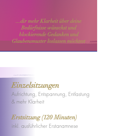
...dir mehr Klarheit über deine
Bedürfnisse wünschst und
blockierende Gedanken und
Glaubensmuster loslassen möchtest
Einzelsitzungen
Aufrichtung, Entspannung, Entlastung
& mehr Klarheit
Erstsitzung (120 Minuten)
inkl. ausführlicher Erstanamnese