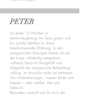
PETER
Ich durfte 12 Wochen in
Intensivbegleitung mit Tanja gehen und
bin zutiefst dankbar für diese
transformierende Erfahrung. In den
energetischen Sitzungen konnte ich auf
der Liege vollständig entspannen,
während Tanja mit Feingefühl und
Mitgefühl die energetische Behandlung
vollzog. Im Anschluss teilte sie behutsam
ihre Wahrnehmungen, inneren Bilder und
Impulse – stets wertfrei, klar und
liebevoll.
Besonders wertvoll war für mich die
Kombination aus energetischer Arbeit und
begleitenden Gesprächen. Tanja half mir,
mir unbewusste und unterbewusste Muster