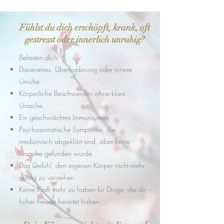
Fühlst du dich erschöpft, krank, oft
gestresst oder innerlich unruhig?
Belasten dich:
Dauerstress, Überforderung oder innere
Unruhe
Körperliche Beschwerden ohne klare
Ursache
Ein geschwächtes Immunsystem
Psychosomatische Symptome, die
medizinisch abgeklärt sind, aber keine
Ursache gefunden wurde
Das Gefühl, den eigenen Körper nicht mehr
richtig zu verstehen
Keine Kraft mehr zu haben für Dinge, die dir
früher Freude bereitet haben