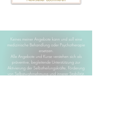
Keines meiner Angebote kann und soll eine
medizinische Behandlung oder Psychotherapie
ersetzen.
Alle Angebote und Kurse verstehen sich als
präventive, begleitende Unterstützung zur
Aktivierung der Selbstheilungskräfte, Förderung
von Selbstwahrnehmung und innerer Stabilität.
Bitte beachte hierzu auch unsere
AGBs.
Ganzheitlich verstehen. Menschlich
handeln. Zukunft gestalten.