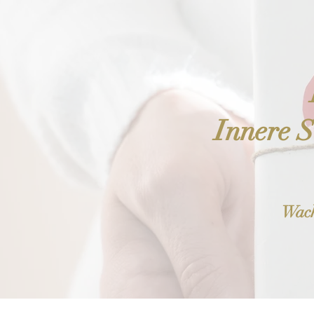
Innere S
Wach