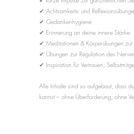
kurze Impulse zur ganzheitlichen Se
✔
Sie sind oft der Moment, in dem sich
✔ Achtsamkeits- und Reflexionsübung
möchte.
✔ Gedankenhygiene
In diesem Kurs begleite ich dich dabei
✔ Erinnerung an deine innere Stärke
die tieferen Zusammenhänge besser z
✔ Meditationen & Körperübungen zur
deinem Körper und deinem inneren Pr
✔ Übungen zur Regulation des Nerve
dich sanft zu stabilisieren und innerli
✔ Inspiration für Vertrauen, Selbstmitge
Ohne spirituelle Überforderung.
Ohne Selbstoptimierung.
Alle Inhalte sind so aufgebaut, dass 
Sondern menschlich, achtsam und gee
kannst – ohne Überforderung, ohne Ver