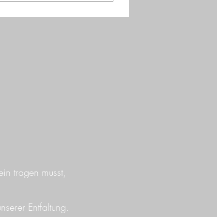
r unsere Kurse, noch einzelne
er Workshops/Kurse sind nicht
 Ersatz für eine medizinische,
Schäden, die daraus entstehen,
erung Deiner
ewohnende Kraft zu erinnern,
 Deinen Therapeuten zusammen
ein tragen musst,
nserer Entfaltung.