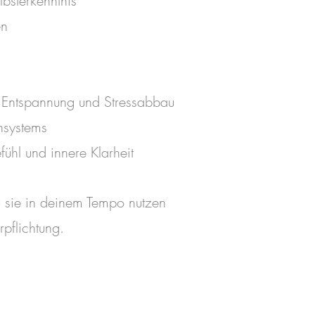
lbsterkenntnis
 etwas Wesentliches zeigen
en
,
u verstehen
 Entspannung und Stressabbau
ozess wieder zu vertrauen
nsystems
ch zu ordnen
fühl und innere Klarheit
du sie in deinem Tempo nutzen
rdet.
pflichtung.