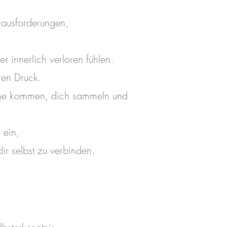
rausforderungen,
r innerlich verloren fühlen.
ren Druck.
uhe kommen, dich sammeln und
 ein,
ir selbst zu verbinden.
ichen von Schwäche.