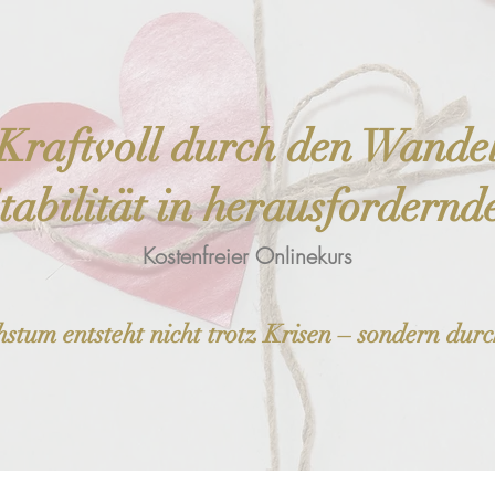
Kraftvoll durch den Wande
tabilität in herausfordernd
Kostenfreier Onlinekurs
stum entsteht nicht trotz Krisen – sondern durch