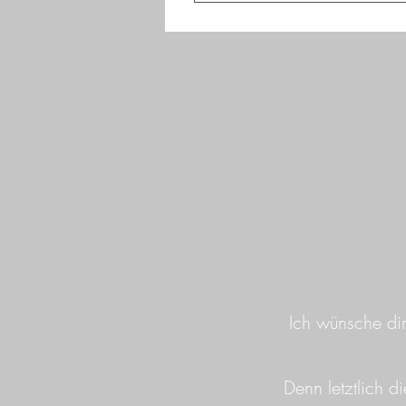
Nein. Unsere Angebote ersetze
Behandlungen. Bitte übernimm 
dazu bestimmt, eine*n Arzt/Ärzt
psychotherapeutische Behandlun
dass ein*e Nutzer*in des Servic
Selbstheilungskräfte und der S
damit Du diese jederzeit -frei
und spreche mich ab.
Ich wünsche dir
Denn letztlich d