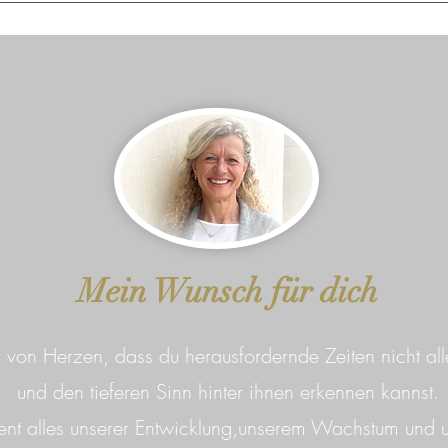
n keine medizinischen oder psychotherapeutischen Therapien, wede
Selbstverantwortung: Beachte unsere AGBs. Unsere Inhalte und/od
in oder Therapeut*in zu ersetzen und stellen in keiner Weise einen
g oder psychologische Betreuung dar. Wir haften daher nicht für 
es oder Dritte davon ausgehen. ​Mein Ziel ist es, Dich in der Aktivi
elbstermächtigung optimal zu unterstützen und Dich an Deine Dir inn
 und unabhängig- für Dich anwenden kannst. Gerne arbeite ich mit
Mein Wunsch für dich
 von Herzen, dass du herausfordernde Zeiten nicht all
und den tieferen Sinn hinter ihnen erkennen kannst.
ient alles unserer Entwicklung,unserem Wachstum und u