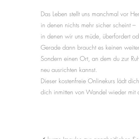
Das Leben stellt uns manchmal vor He
in denen nichts mehr sicher scheint –
in denen wir uns müde, überfordert ode
Gerade dann braucht es keinen weite
Sondern einen Ort, an dem du zur R
neu ausrichten kannst.
Dieser kostenfreie Onlinekurs lädt dich
dich inmitten von Wandel wieder mit d
Herausfordernde Zeiten sind kein Ze