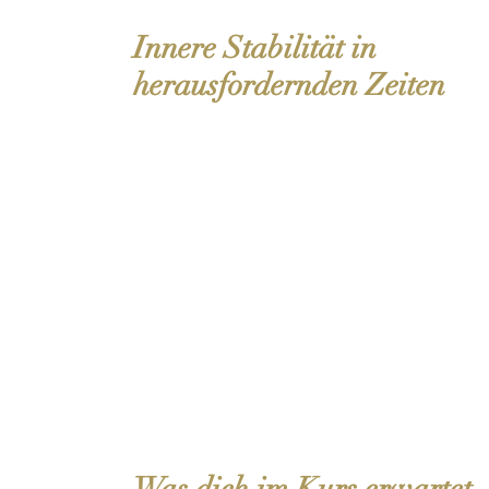
Innere Stabilität in
herausfordernden Zeiten
Wachstum entsteht nicht trotz