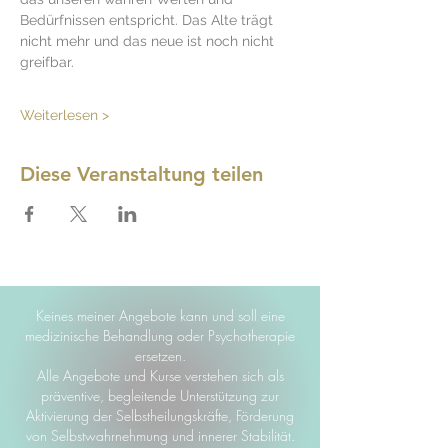
Bedürfnissen entspricht. Das Alte trägt 
nicht mehr und das neue ist noch nicht 
greifbar. 
Weiterlesen >
Diese Veranstaltung teilen
Keines meiner Angebote kann und soll eine
medizinische Behandlung oder Psychotherapie
ersetzen.
Alle Angebote und Kurse verstehen sich als
präventive, begleitende Unterstützung zur
Aktivierung der Selbstheilungskräfte, Förderung
von Selbstwahrnehmung und innerer Stabilität.