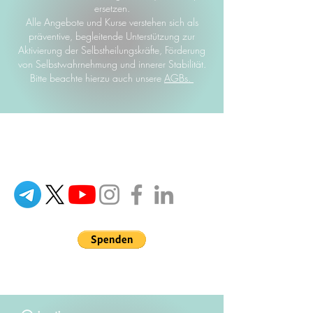
ersetzen.
Alle Angebote und Kurse verstehen sich als
präventive, begleitende Unterstützung zur
Aktivierung der Selbstheilungskräfte, Förderung
von Selbstwahrnehmung und innerer Stabilität.
Bitte beachte hierzu auch unsere
AGBs.
Ganzheitlich verstehen. Menschlich
handeln. Zukunft gestalten.