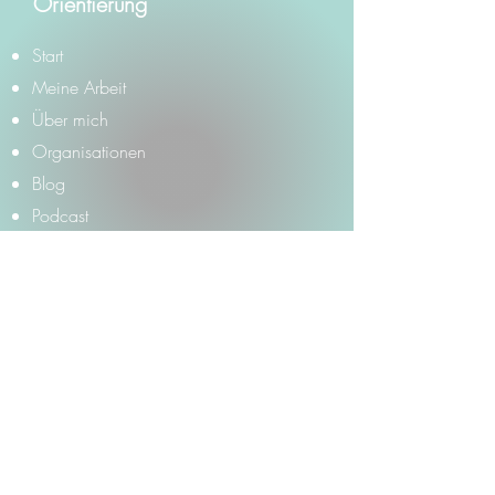
Orientierung
Start
Meine Arbeit
Über mich
Organisationen
Blog
Podcast
© 2026 Tanja Vießmann-
Schmell
Angebote
Herzraum – monatlicher Online-Raum
Onlinekurse