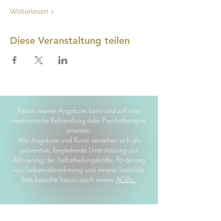
Weiterlesen >
Diese Veranstaltung teilen
Keines meiner Angebote kann und soll eine
medizinische Behandlung oder Psychotherapie
ersetzen.
Alle Angebote und Kurse verstehen sich als
präventive, begleitende Unterstützung zur
Aktivierung der Selbstheilungskräfte, Förderung
von Selbstwahrnehmung und innerer Stabilität.
Bitte beachte hierzu auch unsere
AGBs.
Ganzheitlich verstehen. Menschlich