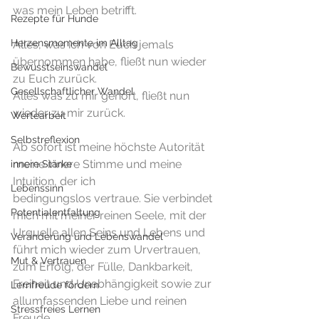
was mein Leben betrifft.
Rezepte für Hunde
Herzensmomente im Alltag
Alles, was ich von Euch jemals 
übernommen habe, fließt nun wieder 
Bewusstseinswandel
zu Euch zurück.
Gesellschaftlicher Wandel
Alles was zu mir gehört, fließt nun 
wieder zu mir zurück.
Wertearbeit
Selbstreflexion
Ab sofort ist meine höchste Autorität 
meine innere Stimme und meine 
innere Stärke
Intuition, der ich
Lebenssinn
bedingungslos vertraue. Sie verbindet 
Potentialentfaltung
mich mit meiner reinen Seele, mit der 
Urquelle allen Seins und Lebens und 
Veränderung und Lebenswandel
führt mich wieder zum Urvertrauen, 
Mut & Vertrauen
zum Erfolg, der Fülle, Dankbarkeit, 
Freiheit und Unabhängigkeit sowie zur 
Lernfreude fördern
allumfassenden Liebe und reinen 
Stressfreies Lernen
Freude.