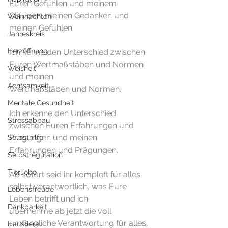
Euren Gefühlen und meinem 
Glauben, meinen Gedanken und 
Weihnachten
meinen Gefühlen.
Jahreskreis
Herzöffnung
Ich kenne den Unterschied zwischen 
Euren Wertmaßstäben und Normen 
Weisheit
und meinen
Achtsamkeit
Wertmaßstäben und Normen.
Mentale Gesundheit
Ich erkenne den Unterschied 
Stressabbau
zwischen Euren Erfahrungen und 
Prägungen und meinen
Selbsthilfe
Erfahrungen und Prägungen.
Selbstregulation
Tierliebe
Ab sofort seid ihr komplett für alles 
selbst verantwortlich, was Eure 
Lebensfreude
Leben betrifft und ich
Dankbarkeit
übernehme ab jetzt die voll 
umfängliche Verantwortung für alles, 
Haustiere