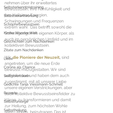
nehmen über ihr erweitertes 
Selbsterkenntnistraining
Bewusstsein, ihre Feinfühligkeit und 
ihre Hellsinne Energien, 
Selbstverantwortung
Schwingungen und Frequenzen 
Schöpferbewusstsein
extrem wahr.  Das betrifft sowohl die 
Kinder Wunder Welt
Schwingungen im eigenen Körper, als 
auch im persönlichen Umfeld und im 
Geschichten zum Nachdenken
kollektiven Bewusstsein. 
Zitate zum Nachdenken
Wir, 
die Pioniere der Neuzeit
,
 sind 
Liebe
angetreten, um die neue Erde 
Corona als Chance
bewusst mitzugestalten. Wir sind 
aufgefordert und haben dem auch 
Selbstvertrauen
zugestimmt, mit all unserer Liebe 
Gedichte Tanja Viessmann-Schmell
unsere eigenen Verstrickungen, aber 
Rezepte
auch kollektive Bewusstseinsfelder zu 
klären, zu transformieren und damit 
Selbstfürsorge
zur Heilung, zum höchsten Wohle 
Selbstheilung
allen Lebens, beizutragen. Das ist 