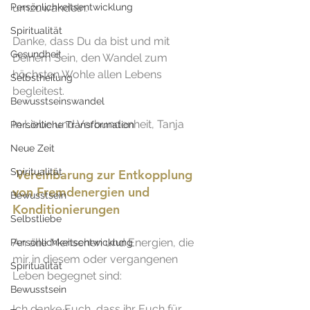
Persönlichkeitsentwicklung
umzuwandeln. 
Spiritualität
Danke, dass Du da bist und mit 
Gesundheit
Deinem Sein, den Wandel zum 
höchsten Wohle allen Lebens 
Selbstheilung
begleitest. 
Bewusstseinswandel
In Liebe und Verbundenheit, Tanja
Persönliche Transformation
Neue Zeit
Spiritualität
Vereinbarung zur Entkopplung 
von Fremdenergien und 
Bewusstsein
Konditionierungen 
Selbstliebe
An alle Menschen und Energien, die 
Persönlichkeitsentwicklung
mir in diesem oder vergangenen 
Spiritualität
Leben begegnet sind:
Bewusstsein
Ich danke Euch, dass ihr Euch für 