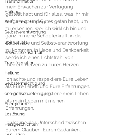
Transformation
mein Erwachen zur Verfügung 
Heilung
gestellt habt und für alles, was Ihr mir 
aufgezeigt und Gutes getan habt, um 
Selbstermächtigung
zu erkennen, wer ich wirklich bin und 
Selbstverantwortung
ganz in meine Schöpferkraft, in die 
Spiritualität
Selbstliebe und Selbstverantwortung 
zu kommen. In Liebe und Dankbarkeit 
Bewusstseinsarbeit
sende ich einen Lichtstrahl von 
Transformation
meinem Herzen zu euren Herzen.
Heilung
Ich achte und respektiere Eure Leben 
Selbstermächtigung
als Eure Leben und Eure Erfahrungen.
Ich achte und respektiere mein Leben 
energetische Reinigung
als mein Leben mit meinen 
Energiearbeit
Erfahrungen.
Loslösung
Ich kenne den Unterschied zwischen 
Herzgeschichten
Eurem Glauben, Euren Gedanken, 
Inspiration