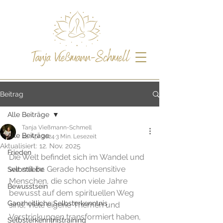
Beitrag
Alle Beiträge
Tanja Vießmann-Schmell
Alle Beiträge
22. Apr. 2024
3 Min. Lesezeit
Aktualisiert:
12. Nov. 2025
Frieden
Die Welt befindet sich im Wandel und 
wir mit ihr. Gerade hochsensitive 
Selbstliebe
Menschen, die schon viele Jahre 
Bewusstsein
bewusst auf dem spirituellen Weg 
Ganzheitliche Selbsterkenntnis
sind, viele eigene Themen und 
Verstrickungen transformiert haben, 
Selbsterkenntnistraining