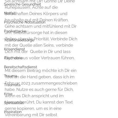
Sei achtsam mit Dir! Gönne Dir Deine 
Seelische Gesundheit
Ruhepausen!. Achte auf die 
Notfall
Botschaften Deines Körpers und 
haushalte gut mit Deinen Kräften. 
Psychische Notsituation
Gehe achtsam und mitfühlend mit Dir 
Panikattacke
um. Selbstfürsorge hat in diesen 
Zeiten oberste Priorität. Verbinde Dich 
TElefonseelsorge
mit der Quelle allen Seins, verbinde 
Krisendienst
Dich mit der  Quelle in Dir und lass 
Dich daraus voller Vertrauen führen. 
Psychatrie
Bereitschaftsdienst
Mit diesem Beitrag möchte ich Dir ein 
Trauma
Tool an die Hand geben, dass ich im 
Februar 2023 zusammengeschrieben 
Traumata
habe. Nutze es auch gerne für Dich, 
Krise
wenn es Dich anspricht und im 
Herzen berührt. Du kannst den Text 
Spiritualität
gerne kopieren, um es in eine 
Inspiration
Vereinbarung mit Dir selbst 