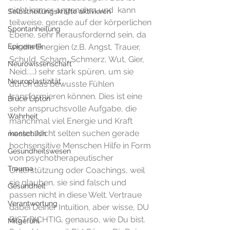
nicht immer angenehm und  kann 
Selbstheilungskräfte aktivieren
teilweise, gerade auf der körperlichen 
Spontanheilung
Ebene, sehr herausfordernd sein, da 
Epigenetik
wir die Energien (z.B. Angst, Trauer, 
Schuld, Scham, Schmerz, Wut, Gier, 
Neurowissenschaft
Neid.....) sehr stark spüren, um sie 
Neuroplastizität
durch das bewusste Fühlen 
transformieren können. Dies ist eine 
Bruce Lipton
sehr anspruchsvolle Aufgabe, die 
Wahrheit
manchmal viel Energie und Kraft 
kostet. Nicht selten suchen gerade 
menschlich
hochsensitive Menschen Hilfe in Form 
Gesundheitswesen
von psychotherapeutischer 
Trauma
Unterstützung oder Coachings, weil 
sie glauben, sie sind falsch und 
Gesundheit
passen nicht in diese Welt. Vertraue 
Verantwortung
dabei Deiner Intuition, aber wisse, DU 
BIST RICHTIG, genauso, wie Du bist. 
Mitgefühl