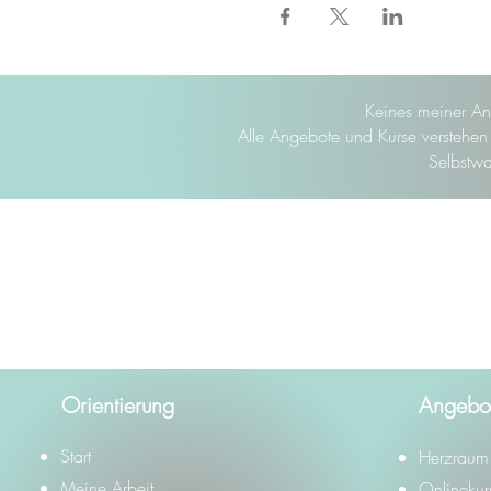
Keines meiner An
Alle Angebote und Kurse verstehen s
Selbstwa
Orientierung
Angebo
Start
Herzraum 
Meine Arbeit
Onlinekur