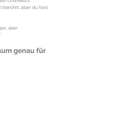
en Onlinekurs 
 berührt, aber du hast 
en, dein 
?
aum genau für 