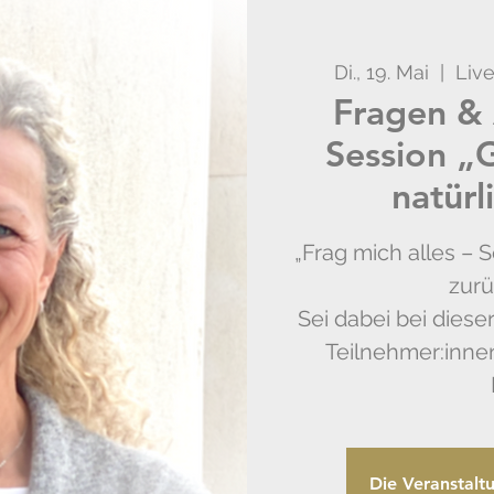
Di., 19. Mai
  |  
Liv
Fragen & 
Session „G
natürl
„Frag mich alles – 
zurü
Sei dabei bei diese
Teilnehmer:inne
Die Veranstalt