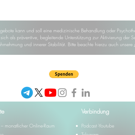
gebote kann und soll eine medizinische Behandlung oder Psychothe
ich als präventive, begleitende Unterstützung zur Aktivierung der S
hrnehmung und innerer Stabilität. Bitte beachte hierzu auch unsere
te
Verbindung
– monatlicher Online-Raum
Podcast -Youtube
se
Telegram