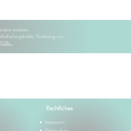
rapie ersetzen.
elbstheilungskräfte, Förderung von
AGBs.
Rechtliches
Impressum
Datenschutz