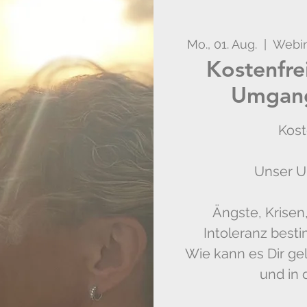
Mo., 01. Aug.
  |  
Webin
Kostenfre
Umgang
Kost
Unser U
Ängste, Krisen,
Intoleranz best
Wie kann es Dir ge
und in 