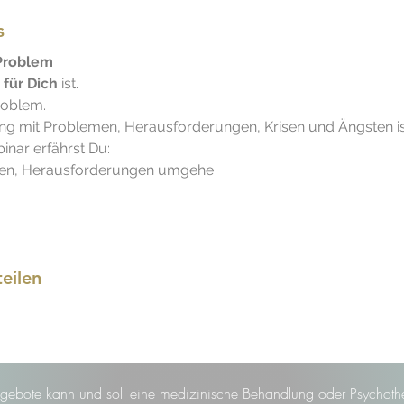
s
 Problem
 
für Dich
 ist.
roblem. 
 mit Problemen, Herausforderungen, Krisen und Ängsten ist
inar erfährst Du:
gsten, Herausforderungen umgehe
eilen
gebote kann und soll eine medizinische Behandlung oder Psychothe