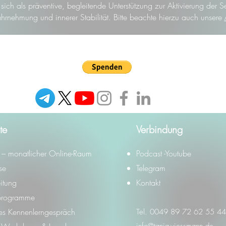
ich als präventive, begleitende Unterstützung zur Aktivierung der S
hrnehmung und innerer Stabilität. Bitte beachte hierzu auch unsere
te
Verbindung
– monatlicher Online-Raum
Podcast -Youtube
se
Telegram
itung
Kontakt
programme
ies Kennenlerngespräch
Tel. 0049 89 72 62 55 44