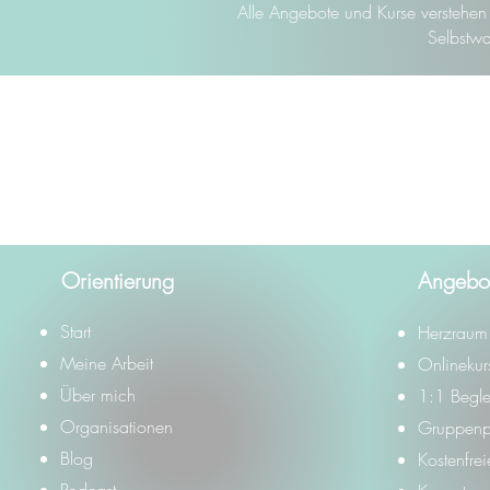
Alle Angebote und Kurse verstehen s
Selbstwa
Orientierung
Angebo
Start
Herzraum 
Meine Arbeit
Onlinekur
Über mich
1:1 Begle
Organisationen
Gruppen
Blog
Kostenfre