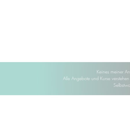
Keines meiner An
Alle Angebote und Kurse verstehen s
Selbstwa