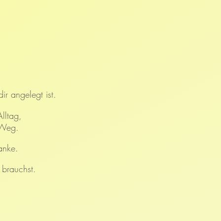
r angelegt ist.
lltag,
 Weg.
anke.
 brauchst.