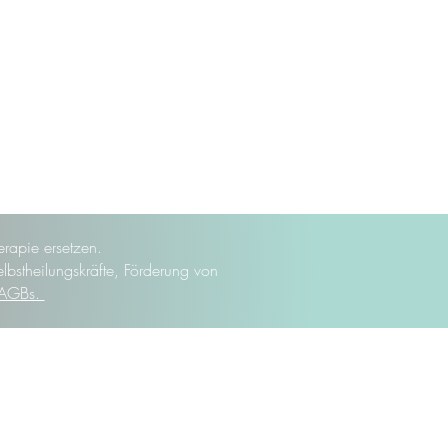
rapie ersetzen.
elbstheilungskräfte, Förderung von
AGBs.