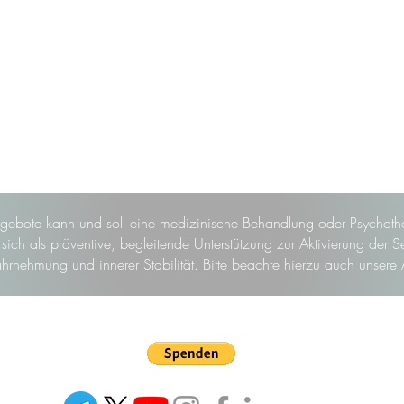
gebote kann und soll eine medizinische Behandlung oder Psychothe
ich als präventive, begleitende Unterstützung zur Aktivierung der S
hrnehmung und innerer Stabilität. Bitte beachte hierzu auch unsere