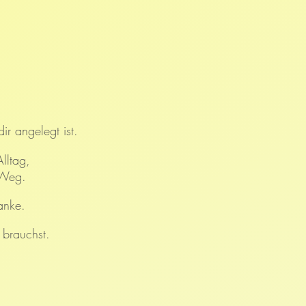
r angelegt ist.
lltag,
 Weg.
anke.
 brauchst.