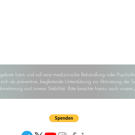
gebote kann und soll eine medizinische Behandlung oder Psychothe
ich als präventive, begleitende Unterstützung zur Aktivierung der S
hrnehmung und innerer Stabilität. Bitte beachte hierzu auch unsere