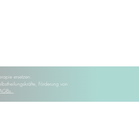
rapie ersetzen.
elbstheilungskräfte, Förderung von
AGBs.