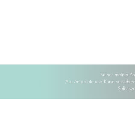
Keines meiner An
Alle Angebote und Kurse verstehen s
Selbstwa