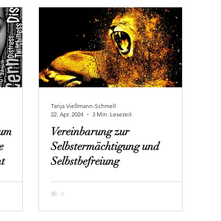
Tanja Vießmann-Schmell
22. Apr. 2024
3 Min. Lesezeit
rum
Vereinbarung zur
e
Selbstermächtigung und
ht
Selbstbefreiung