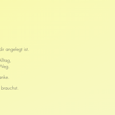
r angelegt ist.
lltag,
 Weg.
anke.
 brauchst.