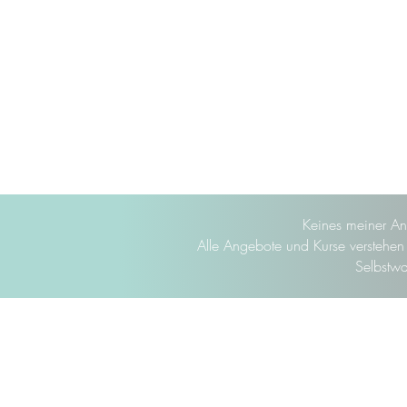
Keines meiner An
Alle Angebote und Kurse verstehen s
Selbstwa