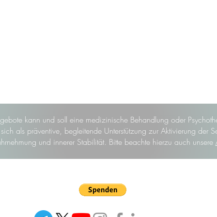
gebote kann und soll eine medizinische Behandlung oder Psychothe
ich als präventive, begleitende Unterstützung zur Aktivierung der S
hrnehmung und innerer Stabilität. Bitte beachte hierzu auch unsere