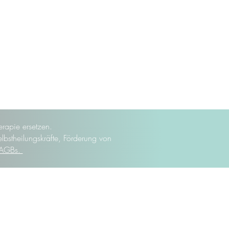
rapie ersetzen.
elbstheilungskräfte, Förderung von
AGBs.