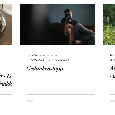
Tanja Vießmann-Schmell
Tan
14. Okt. 2023
2 Min. Lesezeit
25. 
Gedankenstopp
Al
t - Die
- 
rinkkur