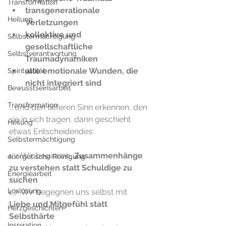
Transformation
transgenerationale 
Heilung
Verletzungen
kollektive und 
Selbstermächtigung
gesellschaftliche 
Selbstverantwortung
Traumadynamiken
alte emotionale Wunden, die 
Spiritualität
nicht integriert sind
Bewusstseinsarbeit
Transformation
… und den tieferen Sinn erkennen, den 
sie in sich tragen, dann geschieht 
Heilung
etwas Entscheidendes:
Selbstermächtigung
👉 Wir beginnen, 
Zusammenhänge 
energetische Reinigung
zu verstehen statt Schuldige zu 
Energiearbeit
suchen
Loslösung
👉 Wir begegnen uns selbst mit 
Liebe und Mitgefühl statt 
Herzgeschichten
Selbsthärte
Inspiration