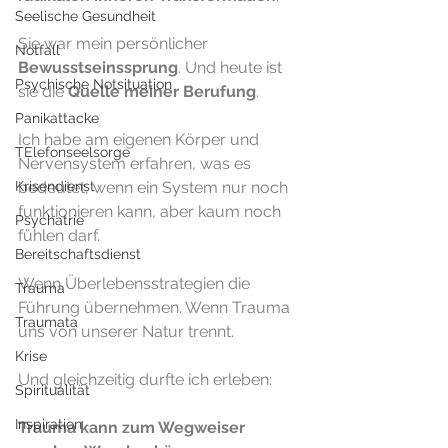
Seelische Gesundheit
Sie war mein persönlicher 
Notfall
Bewusstseinssprung
. Und heute ist 
Psychische Notsituation
sie die 
Quelle meiner Berufung
.
Panikattacke
Ich habe am eigenen Körper und 
TElefonseelsorge
Nervensystem erfahren, was es 
Krisendienst
bedeutet, wenn ein System nur noch 
funktionieren kann, aber kaum noch 
Psychatrie
fühlen darf. 
Bereitschaftsdienst
Wenn Überlebensstrategien die 
Trauma
Führung übernehmen. Wenn Trauma 
Traumata
uns von unserer Natur trennt.
Krise
Und gleichzeitig durfte ich erleben:
Spiritualität
Inspiration
Trauma kann zum Wegweiser 