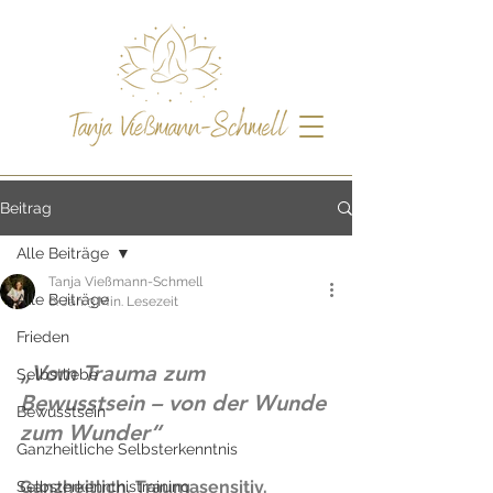
Beitrag
Alle Beiträge
Tanja Vießmann-Schmell
Alle Beiträge
6. Jan.
3 Min. Lesezeit
Frieden
„Vom Trauma zum 
Selbstliebe
Bewusstsein – von der Wunde 
Bewusstsein
zum Wunder“
Ganzheitliche Selbsterkenntnis
Ganzheitlich. Traumasensitiv. 
Selbsterkenntnistraining