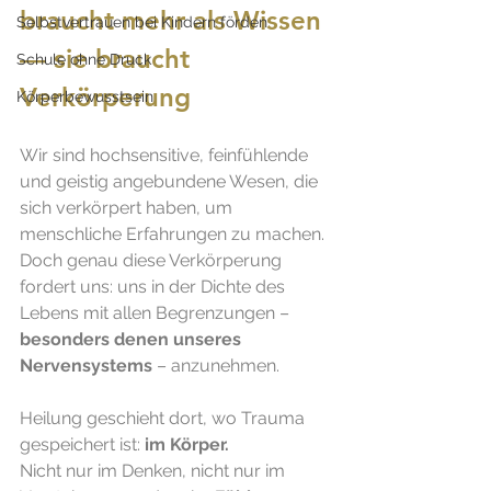
braucht mehr als Wissen 
Selbstvertrauen bei Kindern förden
— sie braucht 
Schule ohne Druck
Verkörperung
Körperbewusstsein
Wir sind hochsensitive, feinfühlende 
und geistig angebundene Wesen, die 
sich verkörpert haben, um 
menschliche Erfahrungen zu machen. 
Doch genau diese Verkörperung 
fordert uns: uns in der Dichte des 
Lebens mit allen Begrenzungen – 
besonders denen unseres 
Nervensystems
 – anzunehmen.
Heilung geschieht dort, wo Trauma 
gespeichert ist: 
im Körper. 
Nicht nur im Denken, nicht nur im 