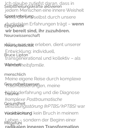
Ich glaube zutiefst daran, dass in 
Selbstheilungskräfte aktivieren
jedem Menschen eine innere Weisheit 
Spontanheilung
wirkt, die uns selbst durch unsere 
dunkelsten Erfahrungen trägt – 
wenn 
Epigenetik
wir bereit sind, ihr zuzuhören.
Neurowissenschaft
Alles, was wir erleben, dient unserer 
Neuroplastizität
Entwicklung: individuell, 
Bruce Lipton
transgenerational und kollektiv – als 
Wahrheit
Menschheitsfamilie
.
menschlich
Meine eigene Reise durch komplexe 
Gesundheitswesen
Traumatisierungen, meine 
Nahtoderfahrung und die Diagnose 
Trauma
komplexe Posttraumatische 
Gesundheit
Belastungsstörung (kPTBS/kPTBS)
 war 
rückblickend kein Bruch in meinem 
Verantwortung
Leben – sondern der Beginn einer 
Mitgefühl
radikalen inneren Transformation
.