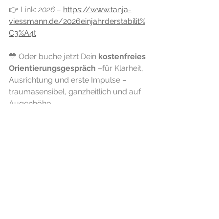
👉 Link: 
2026 – 
https://www.tanja-
viessmann.de/2026einjahrderstabilit%
C3%A4t
💛 Oder buche jetzt Dein 
kostenfreies 
Orientierungsgespräch
 –für Klarheit, 
Ausrichtung und erste Impulse – 
traumasensibel, ganzheitlich und auf 
Augenhöhe.
👉 Link: 
2026 – 
https://www.tanja-
viessmann.de/2026einjahrderstabilit%
C3%A4t
Ich freue mich darauf, Dich ein Stück 
auf Deinem Weg zu begleiten.