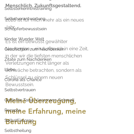
Menschlich. Zukunftsgestaltend.
Selbsterkenntnistraining
Selbstverantwortung
2026 ist für mich mehr als ein neues 
Jahr. 
Schöpferbewusstsein
Kinder Wunder Welt
Es ist ein bewusst gewählter 
Neubeginn – ein Aufbruch in eine Zeit, 
Geschichten zum Nachdenken
in der wir die tiefsten menschlichen 
Zitate zum Nachdenken
Verletzungen nicht länger als 
Liebe
Schwäche betrachten, sondern als 
Schlüssel zu einem neuen 
Corona als Chance
Bewusstsein.
Selbstvertrauen
Meine Überzeugung, 
Gedichte Tanja Viessmann-Schmell
meine Erfahrung, meine 
Rezepte
Berufung
Selbstfürsorge
Selbstheilung