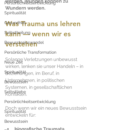
werden. Wunden können zu 
Persönlichkeitsentwicklung
Wundern werden.
Spiritualität
Was Trauma uns lehren 
Gesundheit
kann — wenn wir es 
Selbstheilung
verstehen
Bewusstseinswandel
Persönliche Transformation
Solange Verletzungen unbewusst 
Neue Zeit
wirken, lenken sie unser Handeln – in 
Spiritualität
Beziehungen, im Beruf, in 
Unternehmen, in politischen 
Bewusstsein
Systemen, in gesellschaftlichen 
Selbstliebe
Konflikten.
Persönlichkeitsentwicklung
Doch wenn wir ein neues Bewusstsein 
Spiritualität
entwickeln für:
Bewusstsein
biografische Traumata