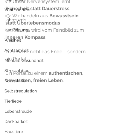
👉 Unser Nervensystem lernt 
Sicherheit statt Dauerstress
Weihnachten
👉 Wir handeln aus 
Bewusstsein 
Jahreskreis
statt Überlebensmodus
👉 Trauma wird vom Feindbild zum 
Herzöffnung
inneren Kompass
Weisheit
Achtsamkeit
Trauma ist nicht das Ende – sondern 
ein Portal.
Mentale Gesundheit
Stressabbau
Ein Portal zu einem 
authentischen, 
bewussten, freien Leben
.
Selbsthilfe
Selbstregulation
Tierliebe
Lebensfreude
Dankbarkeit
Haustiere