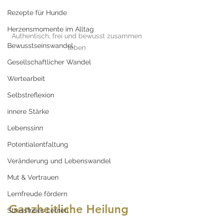
Rezepte für Hunde
Herzensmomente im Alltag
Authentisch, frei und bewusst zusammen 
Bewusstseinswandel
leben 
Gesellschaftlicher Wandel
Wertearbeit
Selbstreflexion
innere Stärke
Lebenssinn
Potentialentfaltung
Veränderung und Lebenswandel
Mut & Vertrauen
Lernfreude fördern
Ganzheitliche Heilung 
Stressfreies Lernen