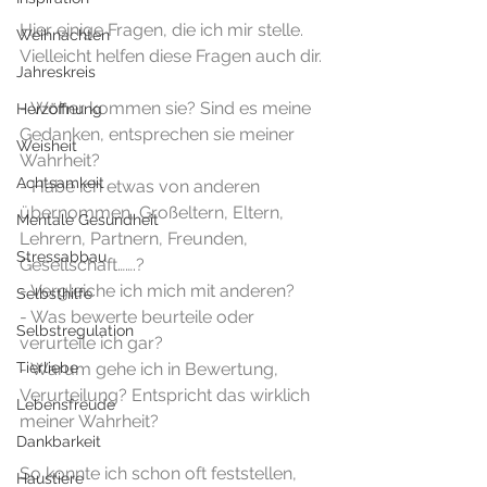
Hier einige Fragen, die ich mir stelle. 
Weihnachten
Vielleicht helfen diese Fragen auch dir.
Jahreskreis
- Woher kommen sie? Sind es meine 
Herzöffnung
Gedanken, entsprechen sie meiner 
Weisheit
Wahrheit? 
Achtsamkeit
- Habe ich etwas von anderen 
übernommen, Großeltern, Eltern, 
Mentale Gesundheit
Lehrern, Partnern, Freunden, 
Stressabbau
Gesellschaft…….?
- Vergleiche ich mich mit anderen?
Selbsthilfe
- Was bewerte beurteile oder 
Selbstregulation
verurteile ich gar? 
Tierliebe
- Warum gehe ich in Bewertung, 
Verurteilung? Entspricht das wirklich 
Lebensfreude
meiner Wahrheit?
Dankbarkeit
So konnte ich schon oft feststellen, 
Haustiere