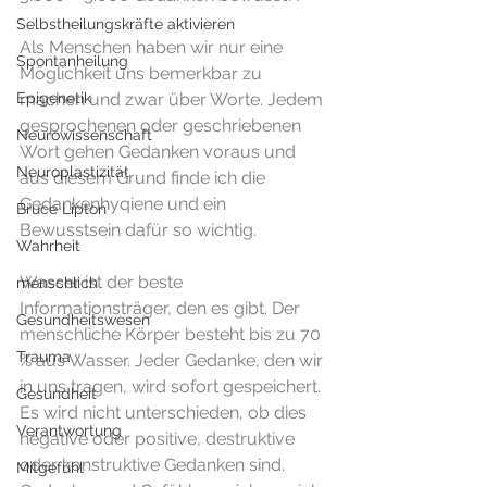
Selbstheilungskräfte aktivieren
Als Menschen haben wir nur eine 
Spontanheilung
Möglichkeit uns bemerkbar zu 
Epigenetik
machen und zwar über Worte. Jedem 
gesprochenen oder geschriebenen 
Neurowissenschaft
Wort gehen Gedanken voraus und 
Neuroplastizität
aus diesem Grund finde ich die 
Gedankenhyqiene und ein 
Bruce Lipton
Bewusstsein dafür so wichtig. 
Wahrheit
Wasser ist der beste 
menschlich
Informationsträger, den es gibt. Der 
Gesundheitswesen
menschliche Körper besteht bis zu 70 
Trauma
% aus Wasser. Jeder Gedanke, den wir 
in uns tragen, wird sofort gespeichert. 
Gesundheit
Es wird nicht unterschieden, ob dies 
Verantwortung
negative oder positive, destruktive 
oder konstruktive Gedanken sind.  
Mitgefühl