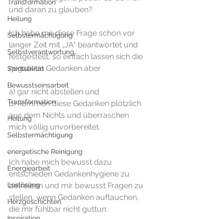
Transformation
und daran zu glauben?
Heilung
Ich habe mir diese Frage schon vor 
Selbstermächtigung
langer Zeit mit „JA“ beantwortet und 
Selbstverantwortung
festgestellt, so einfach lassen sich die 
negativen Gedanken aber 
Spiritualität
Bewusstseinsarbeit
a) gar nicht abstellen und 
Transformation
b) kommen diese Gedanken plötzlich 
aus dem Nichts und überraschen 
Heilung
mich völlig unvorbereitet. 
Selbstermächtigung
energetische Reinigung
Ich habe mich bewusst dazu 
Energiearbeit
entschieden Gedankenhygiene zu 
Loslösung
betreiben und mir bewusst Fragen zu 
stellen, wenn Gedanken auftauchen, 
Herzgeschichten
die mir fühlbar nicht guttun:
Inspiration