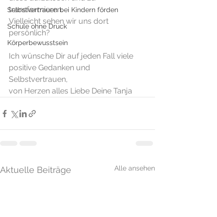
transformieren. 
Selbstvertrauen bei Kindern förden
Vielleicht sehen wir uns dort 
Schule ohne Druck
persönlich? 
Körperbewusstsein
Ich wünsche Dir auf jeden Fall viele 
positive Gedanken und 
Selbstvertrauen, 
von Herzen alles Liebe Deine Tanja
Alle ansehen
Aktuelle Beiträge