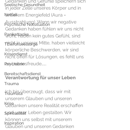
Gedanken und Gefühle speichern sich 
Seelische Gesundheit
in jeder Zelle unseres Körper und in 
Notfall
unserem Energiefeld (Aura = 
Ausstrahlung). Wenn wir negative 
Psychische Notsituation
Gedanken haben fühlen wir uns nicht 
Panikattacke
wohl, haben kein gutes Gefühl, sind 
nicht in unserer Mitte, haben vielleicht 
TElefonseelsorge
körperliche Beschwerden, wir sind 
Krisendienst
nicht offen für Lösungen, es fehlt uns 
an Lebensfreude…….
Psychatrie
Bereitschaftsdienst
Verantwortung für unser Leben
Trauma
Ich bin überzeugt, dass wir mit 
Traumata
unserem Glauben und unseren 
Krise
Gedanken unsere Realität erschaffen 
und unser Leben gestalten. Wir 
Spiritualität
können uns selbst mit unserem 
Inspiration
Glauben und unseren Gedanken 