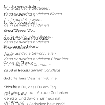
Selbsterkenntnistraining
Achte auf deine Gedanken,
denn sie werden zu deinen Worten.
Selbstverantwortung
Achte auf deine Worte,
Schöpferbewusstsein
denn sie werden zu deinen 
Kinder Wunder Welt
Handlungen.
Achte auf deine Handlungen,
Geschichten zum Nachdenken
denn sie werden zu deinen 
Zitate zum Nachdenken
Gewohnheiten.
Achte auf deine Gewohnheiten,
Liebe
denn sie werden zu deinem Charakter.
Corona als Chance
Achte auf deinen Charakter,
denn er wird zu deinem Schicksal.
Selbstvertrauen
Gedichte Tanja Viessmann-Schmell
Rezepte
Wusstest Du, dass Du am Tag 
zwischen 40.000 – 60.000 Gedanken 
Selbstfürsorge
denkst? Und davon nur maximal 
Selbstheilung
3.000 – 5.000 Gedanken bewusst?!