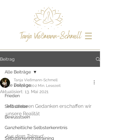
Beitrag
Alle Beiträge
Tanja Vießmann-Schmell
Alle Beiträge
1. Sept. 2020
2 Min. Lesezeit
Aktualisiert:
13. Mai 2021
Frieden
Mit unseren Gedanken erschaffen wir 
Selbstliebe
unsere Realität
Bewusstsein
Ganzheitliche Selbsterkenntnis
Aus dem Talmud
Selbsterkenntnistraining