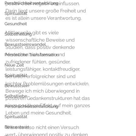
Persönlichkeitsentwicklung
positiv oder negativ beeinflussen. 
Darin liegt unsere große Freiheit und 
Spiritualität
es ist allein unsere Verantwortung.
Gesundheit
Mittlerweile gibt es viele 
Selbstheilung
wissenschaftliche Beweise und 
Bewusstseinswandel
Studien, dass positiv denkende 
Menschen sich besser und 
Persönliche Transformation
zufriedener fühlen, gesünder, 
Neue Zeit
leistungsfähiger, kontaktfreudiger, 
Spiritualität
beruflich erfolgreicher sind und 
leichter Problemlösungen entwickeln. 
Bewusstsein
Bewege ich mich überwiegend in 
Selbstliebe
positiven Gedankenstrukturen hat das 
einen positiven Effekt auf mein ganzes 
Persönlichkeitsentwicklung
Leben und meine Gesundheit.
Spiritualität
Bewusstsein
Wäre es also nicht einen Versuch 
wert, überwiegend positiv zu denken 