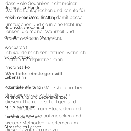
dass viele Gedanken nicht meiner 
Rezepte für Hunde
Wahrheit entsprechen und konnte für 
mich einen Weg finden, damit besser 
Herzensmomente im Alltag
umzugehen und sie in eine Richtung 
Bewusstseinswandel
lenken, die meiner Wahrheit und 
Gesellschaftlicher Wandel
meinem Wesen entspricht.
Wertearbeit
Ich würde mich sehr freuen, wenn ich 
Selbstreflexion
Dich damit inspirieren kann.
innere Stärke
Wer tiefer einsteigen will:
Lebenssinn
Potentialentfaltung
Ich biete Dir einen Workshop an, bei 
dem wir uns ausschließlich mit 
Veränderung und Lebenswandel
diesem Thema beschäftigen und 
Mut & Vertrauen
tiefer einsteigen um Blockaden und 
Gedankenmuster aufzudecken und 
Lernfreude fördern
weitere Methoden zu erlernen um 
Stressfreies Lernen
diese aufzulösen und zu 